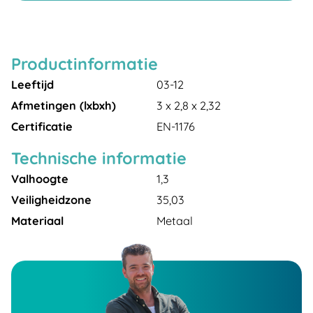
Productinformatie
Leeftijd
03-12
Afmetingen (lxbxh)
3 x 2,8 x 2,32
Certificatie
EN-1176
Technische informatie
Valhoogte
1,3
Veiligheidzone
35,03
Materiaal
Metaal