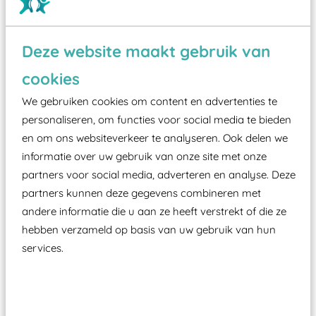
Deze website maakt gebruik van
Wist je dat:
cookies
Vanaf een valhoogte van 1,5 meter een speciale
We gebruiken cookies om content en advertenties te
valondergrond onder speeltoestellen verplicht is
personaliseren, om functies voor social media te bieden
zoals kunstgras, rubber tegels of boomschors?
en om ons websiteverkeer te analyseren. Ook delen we
Elk speeltoestel in de openbare ruimte voorzien
informatie over uw gebruik van onze site met onze
moet zijn van een typekeuring, -plaatje en
partners voor social media, adverteren en analyse. Deze
certificering, uitgegeven door een Nederlands
partners kunnen deze gegevens combineren met
aangewezen keuringsinstantie?
andere informatie die u aan ze heeft verstrekt of die ze
Wij ook speeltoestellen kunnen laten keuren zodat
hebben verzameld op basis van uw gebruik van hun
services.
ze toch binnen het Warenwetbesluit Attractie- en
Speeltoestellen vallen?