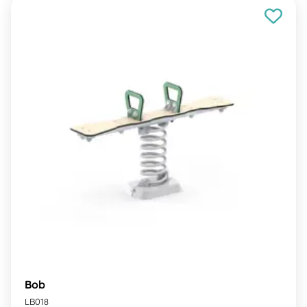
Bob
LB018