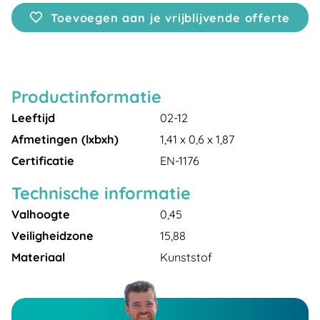
Toevoegen aan je vrijblijvende offerte
Productinformatie
Leeftijd
02-12
Afmetingen (lxbxh)
1,41 x 0,6 x 1,87
Certificatie
EN-1176
Technische informatie
Valhoogte
0,45
Veiligheidzone
15,88
Materiaal
Kunststof