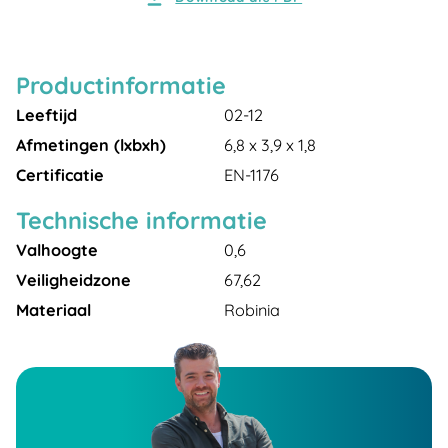
Productinformatie
Leeftijd
02-12
Afmetingen (lxbxh)
6,8 x 3,9 x 1,8
Certificatie
EN-1176
Technische informatie
Valhoogte
0,6
Veiligheidzone
67,62
Materiaal
Robinia