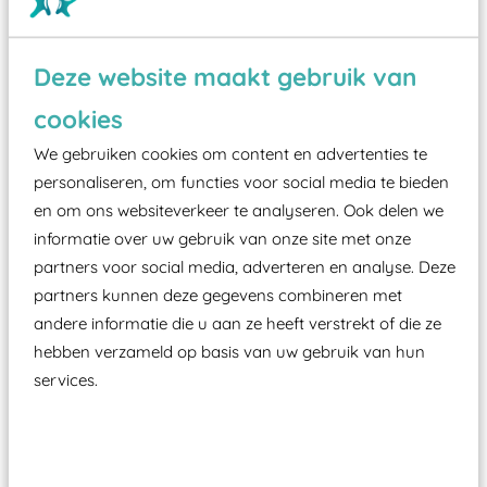
Deze website maakt gebruik van
Wist je dat:
cookies
Vanaf een valhoogte van 1,5 meter een speciale
We gebruiken cookies om content en advertenties te
valondergrond onder speeltoestellen verplicht is
personaliseren, om functies voor social media te bieden
zoals kunstgras, rubber tegels of boomschors?
en om ons websiteverkeer te analyseren. Ook delen we
Elk speeltoestel in de openbare ruimte voorzien
informatie over uw gebruik van onze site met onze
moet zijn van een typekeuring, -plaatje en
partners voor social media, adverteren en analyse. Deze
certificering, uitgegeven door een Nederlands
partners kunnen deze gegevens combineren met
aangewezen keuringsinstantie?
andere informatie die u aan ze heeft verstrekt of die ze
Wij ook speeltoestellen kunnen laten keuren zodat
hebben verzameld op basis van uw gebruik van hun
ze toch binnen het Warenwetbesluit Attractie- en
services.
Speeltoestellen vallen?