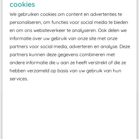
cookies
moet zijn van een typekeuring, -plaatje en
We gebruiken cookies om content en advertenties te
certificering, uitgegeven door een Nederlands
personaliseren, om functies voor social media te bieden
aangewezen keuringsinstantie?
en om ons websiteverkeer te analyseren. Ook delen we
Wij ook speeltoestellen kunnen laten keuren zodat
informatie over uw gebruik van onze site met onze
ze toch binnen het Warenwetbesluit Attractie- en
partners voor social media, adverteren en analyse. Deze
Speeltoestellen vallen?
partners kunnen deze gegevens combineren met
andere informatie die u aan ze heeft verstrekt of die ze
hebben verzameld op basis van uw gebruik van hun
Past er goed bij
services.