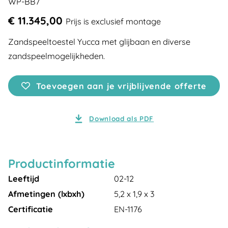
WP-BB7
€ 11.345,00
Prijs is exclusief montage
Zandspeeltoestel Yucca met glijbaan en diverse
zandspeelmogelijkheden.
Toevoegen aan je vrijblijvende offerte
Download als PDF
Productinformatie
Leeftijd
02-12
Afmetingen (lxbxh)
5,2 x 1,9 x 3
Certificatie
EN-1176