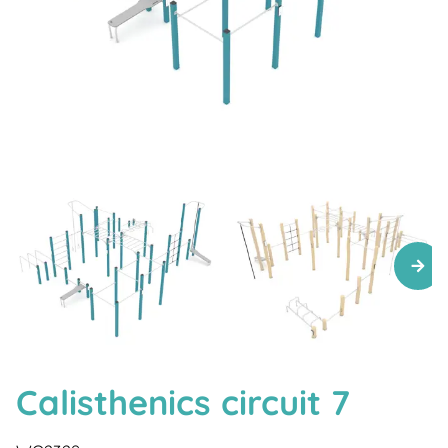
Calisthenics circuit 7