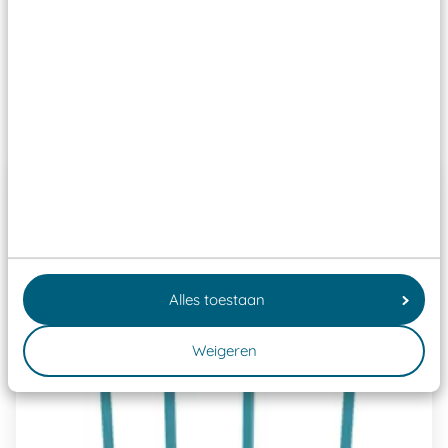
ze toch binnen het Warenwetbesluit Attractie- en
Speeltoestellen vallen?
Past er goed bij
Alles toestaan
Weigeren