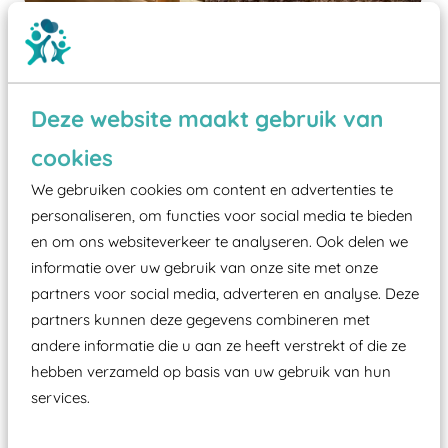
Deze website maakt gebruik van
cookies
Wist je dat:
We gebruiken cookies om content en advertenties te
personaliseren, om functies voor social media te bieden
Vanaf een valhoogte van 1,5 meter een speciale
en om ons websiteverkeer te analyseren. Ook delen we
valondergrond onder speeltoestellen verplicht is
informatie over uw gebruik van onze site met onze
zoals kunstgras, rubber tegels of boomschors?
partners voor social media, adverteren en analyse. Deze
Elk speeltoestel in de openbare ruimte voorzien
partners kunnen deze gegevens combineren met
moet zijn van een typekeuring, -plaatje en
andere informatie die u aan ze heeft verstrekt of die ze
certificering, uitgegeven door een Nederlands
hebben verzameld op basis van uw gebruik van hun
aangewezen keuringsinstantie?
services.
Wij ook speeltoestellen kunnen laten keuren zodat