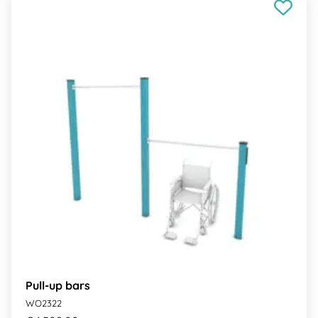
Pull-up bars
WO2322