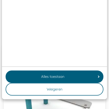
Wij ook speeltoestellen kunnen laten keuren zodat
ze toch binnen het Warenwetbesluit Attractie- en
Speeltoestellen vallen?
Past er goed bij
Alles toestaan
Weigeren