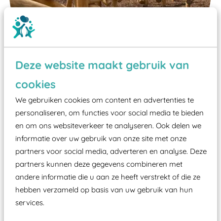
Deze website maakt gebruik van
cookies
We gebruiken cookies om content en advertenties te
Wist je dat:
personaliseren, om functies voor social media te bieden
Vanaf een valhoogte van 1,5 meter een speciale
en om ons websiteverkeer te analyseren. Ook delen we
valondergrond onder speeltoestellen verplicht is
informatie over uw gebruik van onze site met onze
partners voor social media, adverteren en analyse. Deze
zoals kunstgras, rubber tegels of boomschors?
partners kunnen deze gegevens combineren met
Elk speeltoestel in de openbare ruimte voorzien
andere informatie die u aan ze heeft verstrekt of die ze
moet zijn van een typekeuring, -plaatje en
hebben verzameld op basis van uw gebruik van hun
certificering, uitgegeven door een Nederlands
services.
aangewezen keuringsinstantie?