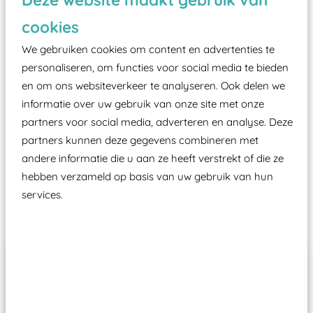
zoals kunstgras, rubber tegels of boomschors?
cookies
Elk speeltoestel in de openbare ruimte voorzien
We gebruiken cookies om content en advertenties te
moet zijn van een typekeuring, -plaatje en
personaliseren, om functies voor social media te bieden
certificering, uitgegeven door een Nederlands
en om ons websiteverkeer te analyseren. Ook delen we
aangewezen keuringsinstantie?
informatie over uw gebruik van onze site met onze
Wij ook speeltoestellen kunnen laten keuren zodat
partners voor social media, adverteren en analyse. Deze
ze toch binnen het Warenwetbesluit Attractie- en
partners kunnen deze gegevens combineren met
Speeltoestellen vallen?
andere informatie die u aan ze heeft verstrekt of die ze
hebben verzameld op basis van uw gebruik van hun
services.
Past er goed bij