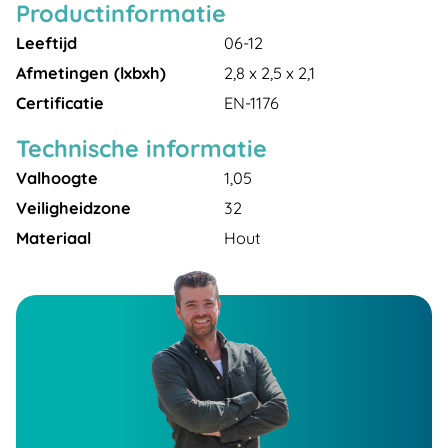
Productinformatie
Leeftijd
06-12
Afmetingen (lxbxh)
2,8 x 2,5 x 2,1
Certificatie
EN-1176
Technische informatie
Valhoogte
1,05
Veiligheidzone
32
Materiaal
Hout