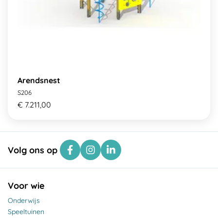
Arendsnest
S206
€ 7.211,00
Volg ons op
Voor wie
Onderwijs
Speeltuinen