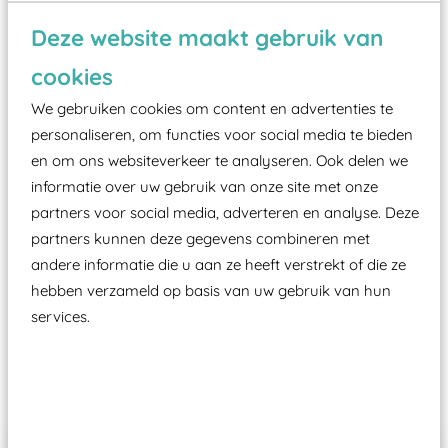
Wist je dat:
Deze website maakt gebruik van
Vanaf een valhoogte van 1,5 meter een speciale
valondergrond onder speeltoestellen verplicht is
cookies
zoals kunstgras, rubber tegels of boomschors?
We gebruiken cookies om content en advertenties te
Elk speeltoestel in de openbare ruimte voorzien
personaliseren, om functies voor social media te bieden
moet zijn van een typekeuring, -plaatje en
en om ons websiteverkeer te analyseren. Ook delen we
informatie over uw gebruik van onze site met onze
certificering, uitgegeven door een Nederlands
partners voor social media, adverteren en analyse. Deze
aangewezen keuringsinstantie?
partners kunnen deze gegevens combineren met
Wij ook speeltoestellen kunnen laten keuren zodat
andere informatie die u aan ze heeft verstrekt of die ze
ze toch binnen het Warenwetbesluit Attractie- en
hebben verzameld op basis van uw gebruik van hun
Speeltoestellen vallen?
services.
Past er goed bij