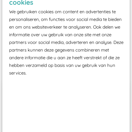
cookies
moet zijn van een typekeuring, -plaatje en
certificering, uitgegeven door een Nederlands
We gebruiken cookies om content en advertenties te
aangewezen keuringsinstantie?
personaliseren, om functies voor social media te bieden
en om ons websiteverkeer te analyseren. Ook delen we
Wij ook speeltoestellen kunnen laten keuren zodat
informatie over uw gebruik van onze site met onze
ze toch binnen het Warenwetbesluit Attractie- en
partners voor social media, adverteren en analyse. Deze
Speeltoestellen vallen?
partners kunnen deze gegevens combineren met
andere informatie die u aan ze heeft verstrekt of die ze
Past er goed bij
hebben verzameld op basis van uw gebruik van hun
services.