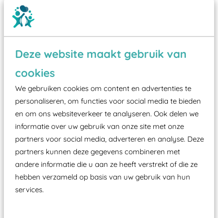
Deze website maakt gebruik van
Wist je dat:
cookies
We gebruiken cookies om content en advertenties te
Vanaf een valhoogte van 1,5 meter een speciale
personaliseren, om functies voor social media te bieden
valondergrond onder speeltoestellen verplicht is
en om ons websiteverkeer te analyseren. Ook delen we
zoals kunstgras, rubber tegels of boomschors?
informatie over uw gebruik van onze site met onze
Elk speeltoestel in de openbare ruimte voorzien
partners voor social media, adverteren en analyse. Deze
moet zijn van een typekeuring, -plaatje en
partners kunnen deze gegevens combineren met
certificering, uitgegeven door een Nederlands
andere informatie die u aan ze heeft verstrekt of die ze
aangewezen keuringsinstantie?
hebben verzameld op basis van uw gebruik van hun
services.
Wij ook speeltoestellen kunnen laten keuren zodat
ze toch binnen het Warenwetbesluit Attractie- en
Speeltoestellen vallen?