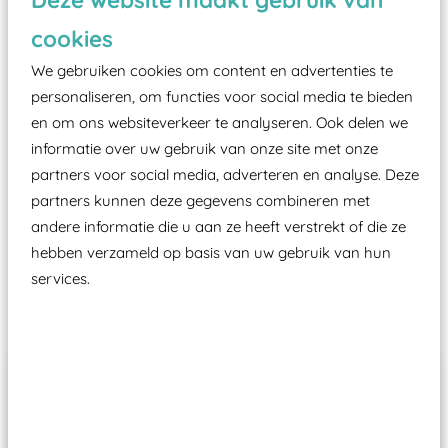
zoals kunstgras, rubber tegels of boomschors?
cookies
Elk speeltoestel in de openbare ruimte voorzien
We gebruiken cookies om content en advertenties te
moet zijn van een typekeuring, -plaatje en
personaliseren, om functies voor social media te bieden
certificering, uitgegeven door een Nederlands
en om ons websiteverkeer te analyseren. Ook delen we
aangewezen keuringsinstantie?
informatie over uw gebruik van onze site met onze
Wij ook speeltoestellen kunnen laten keuren zodat
partners voor social media, adverteren en analyse. Deze
ze toch binnen het Warenwetbesluit Attractie- en
partners kunnen deze gegevens combineren met
Speeltoestellen vallen?
andere informatie die u aan ze heeft verstrekt of die ze
hebben verzameld op basis van uw gebruik van hun
services.
Past er goed bij