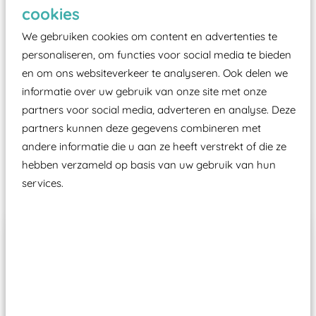
Elk speeltoestel in de openbare ruimte voorzien
cookies
moet zijn van een typekeuring, -plaatje en
We gebruiken cookies om content en advertenties te
certificering, uitgegeven door een Nederlands
personaliseren, om functies voor social media te bieden
aangewezen keuringsinstantie?
en om ons websiteverkeer te analyseren. Ook delen we
Wij ook speeltoestellen kunnen laten keuren zodat
informatie over uw gebruik van onze site met onze
ze toch binnen het Warenwetbesluit Attractie- en
partners voor social media, adverteren en analyse. Deze
Speeltoestellen vallen?
partners kunnen deze gegevens combineren met
andere informatie die u aan ze heeft verstrekt of die ze
hebben verzameld op basis van uw gebruik van hun
Past er goed bij
services.