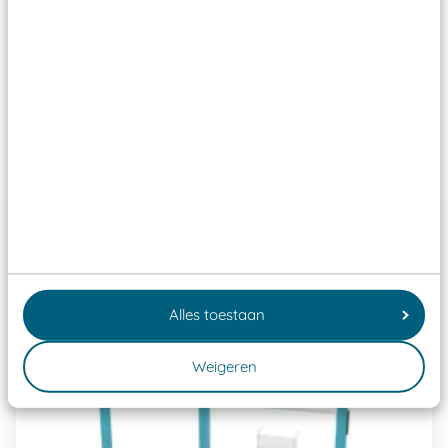
Wij ook speeltoestellen kunnen laten keuren zodat
ze toch binnen het Warenwetbesluit Attractie- en
Speeltoestellen vallen?
Past er goed bij
Alles toestaan
Weigeren