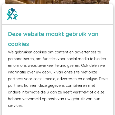
Deze website maakt gebruik van
cookies
We gebruiken cookies om content en advertenties te
Wist je dat:
personaliseren, om functies voor social media te bieden
Vanaf een valhoogte van 1,5 meter een speciale
en om ons websiteverkeer te analyseren. Ook delen we
valondergrond onder speeltoestellen verplicht is
informatie over uw gebruik van onze site met onze
partners voor social media, adverteren en analyse. Deze
zoals kunstgras, rubber tegels of boomschors?
partners kunnen deze gegevens combineren met
Elk speeltoestel in de openbare ruimte voorzien
andere informatie die u aan ze heeft verstrekt of die ze
moet zijn van een typekeuring, -plaatje en
hebben verzameld op basis van uw gebruik van hun
certificering, uitgegeven door een Nederlands
services.
aangewezen keuringsinstantie?