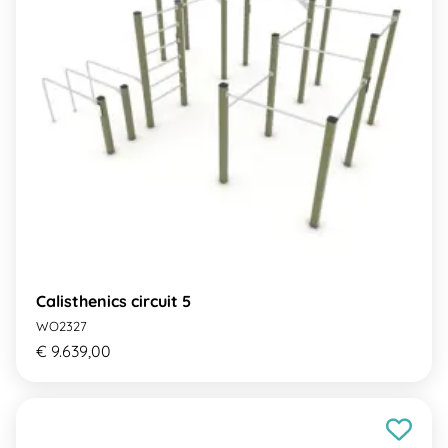
Calisthenics circuit 5
WO2327
€ 9.639,00